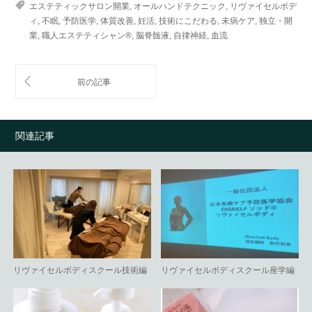
エステティックサロン開業
,
オールハンドテクニック
,
リヴァイセルボデ
ィ
,
不眠
,
予防医学
,
体質改善
,
妊活
,
技術にこだわる
,
未病ケア
,
独立・開
業
,
職人エステティシャン®
,
脳脊髄液
,
自律神経
,
血流
関連記事
リヴァイセルボディスクール技術編
リヴァイセルボディスクール座学編