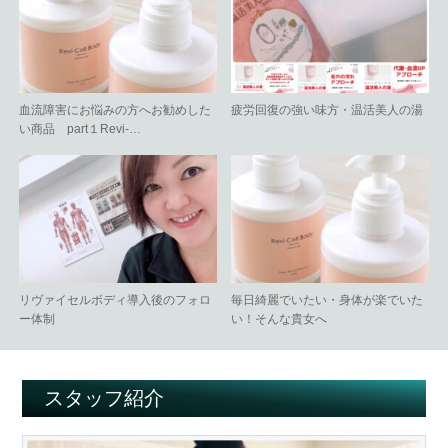
血流障害にお悩みの方へお勧めした
疲労回復の強い味方・温活美人の湯
い商品 part１Revi-…
リヴァイセルボディ導入後のフォロ
毎日綺麗でいたい・身体が楽でいた
ー体制
い！そんな貴女へ
スタッフ紹介