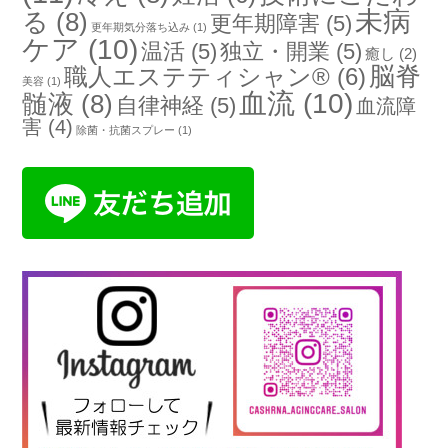
未病
る
(8)
更年期障害
(5)
更年期気分落ち込み
(1)
ケア
(10)
温活
(5)
独立・開業
(5)
癒し
(2)
脳脊
職人エステティシャン®
(6)
美容
(1)
血流
(10)
髄液
(8)
自律神経
(5)
血流障
害
(4)
除菌・抗菌スプレー
(1)