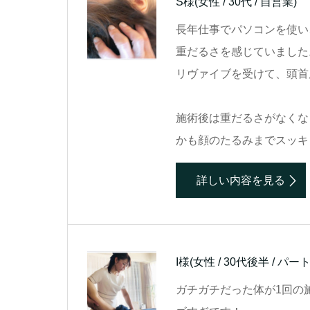
S様
(女性 / 30代 / 自営業)
長年仕事でパソコンを使い
重だるさを感じていました
リヴァイブを受けて、頭首
施術後は重だるさがなくな
かも顔のたるみまでスッキ
詳しい内容を見る
I様
(女性 / 30代後半 / パ
ガチガチだった体が1回の