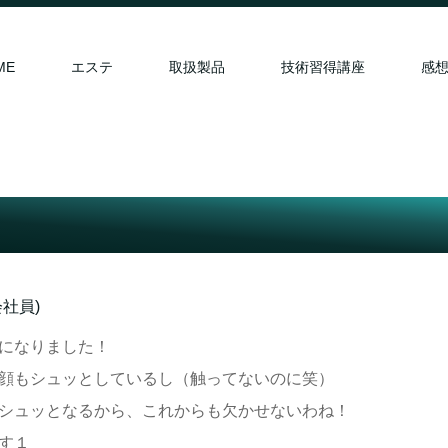
ME
エステ
取扱製品
技術習得講座
感
社員)
になりました！
顔もシュッとしているし（触ってないのに笑）
シュッとなるから、これからも欠かせないわね！
す１