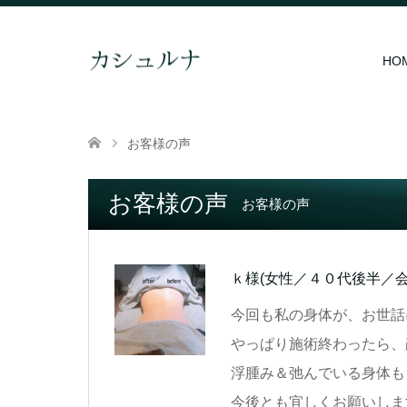
HO
お客様の声
お客様の声
お客様の声
ｋ様
(女性／４０代後半／会
今回も私の身体が、お世話
やっぱり施術終わったら、
浮腫み＆弛んでいる身体も
今後とも宜しくお願いしま