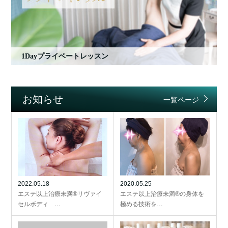
1Dayプライベートレッスン
お知らせ
一覧ページ
2022.05.18
2020.05.25
エステ以上治療未満®リヴァイ
エステ以上治療未満®の身体を
セルボディ …
極める技術を…