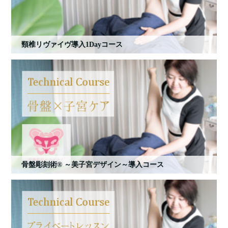
頸椎リヴァイヴ導入1Dayコース
骨盤彫刻術® ～美子宮デザイン～導入コース