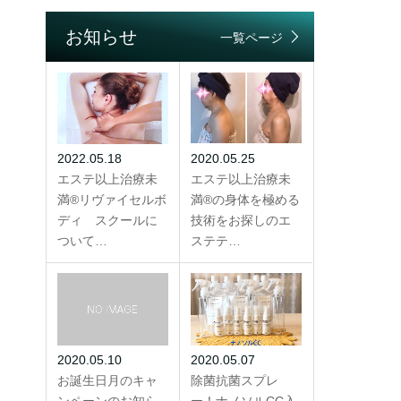
お知らせ
一覧ページ
2022.05.18
2020.05.25
エステ以上治療未
エステ以上治療未
満®リヴァイセルボ
満®の身体を極める
ディ スクールに
技術をお探しのエ
ついて…
ステテ…
2020.05.10
2020.05.07
お誕生日月のキャ
除菌抗菌スプレ
ンペーンのお知ら
ー！ナノソルCC入