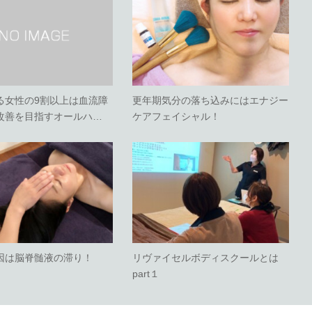
る女性の9割以上は血流障
更年期気分の落ち込みにはエナジー
改善を目指すオールハ…
ケアフェイシャル！
因は脳脊髄液の滞り！
リヴァイセルボディスクールとは
part１