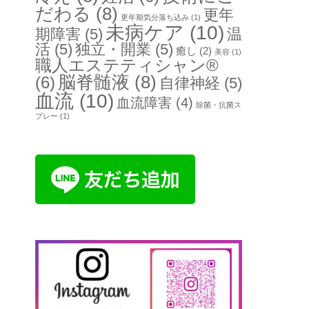
だわる
(8)
更年
更年期気分落ち込み
(1)
未病ケア
(10)
期障害
(5)
温
活
(5)
独立・開業
(5)
癒し
(2)
美容
(1)
職人エステティシャン®
脳脊髄液
(8)
(6)
自律神経
(5)
血流
(10)
血流障害
(4)
除菌・抗菌ス
プレー
(1)