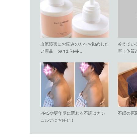
血流障害にお悩みの方へお勧めした
冷えてい
い商品 part１Revi-…
害！体質
PMSや更年期に関わる不調はカシ
不眠の原
ュルナにお任せ！