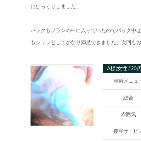
にびっくりしました。
パックもプランの中に入っていたのでパック中
もシュッとしてかなり満足できました。次回も
A様
(女性 / 20
施術メニュ
総合
雰囲気
接客サービ