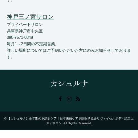
神戸三ノ宮サロン
プライベートサロン
兵庫県神戸市中央区
090-7671-0349
毎月1～2日間の不定期営業。
詳しい場所についてはご予約いただいた方にのみお知らせしておりま
す。
Facebook
Instagram
RSS
©
【カシュルナ】更年期の不調をケア！日本未病ケア予防医学協会リヴァイセルボディ認定エ
ステサロン
. All Rights Reserved.