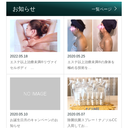
お知らせ
一覧ページ
2022.05.18
2020.05.25
エステ以上治療未満®リヴァイ
エステ以上治療未満®の身体を
セルボディ …
極める技術を…
2020.05.10
2020.05.07
お誕生日月のキャンペーンのお
除菌抗菌スプレー！ナノソルCC
知らせ
入荷してお…